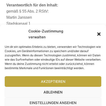
Verantwortlich für den Inhalt:
gemäß § 55 Abs. 2 RStV:
Martin Janssen
Stadskanaal 1
28865 Lilienthal
Cookie-Zustimmung
T 04298 – 91 53 36
verwalten
Haftunghinweis:
Um dir ein optimales Erlebnis zu bieten, verwenden wir Technologien wie
Cookies, um Geräteinformationen zu speichern und/oder darauf
Trotz sorgfältiger inhaltlicher Kontrolle übernehmen wir
zuzugreifen. Wenn du diesen Technologien zustimmst, können wir Daten
keine Haftung für die Inhalte externer Links. Für den
wie das Surfverhalten oder eindeutige IDs auf dieser Website verarbeiten.
Wenn du deine Zustimmung nicht erteilst oder zurückziehst, können
Inhalt der verlinkten Seiten sind ausschließlich deren
bestimmte Merkmale und Funktionen beeinträchtigt werden.
Betreiber verantwortlich.
AKZEPTIEREN
ABLEHNEN
EINSTELLUNGEN ANSEHEN